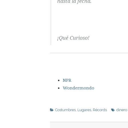
hasta la fecha.
¡Qué Curioso!
NPR
Wondermondo
Costumbres
,
Lugares
,
Récords
dinero