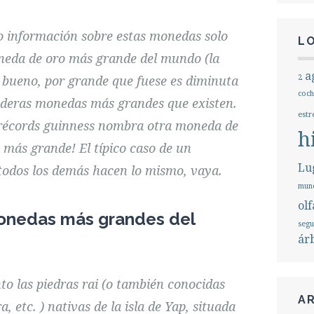
 información sobre estas monedas solo
L
oneda de oro más grande del mundo (la
a
ue bueno, por grande que fuese es diminuta
2
coch
aderas monedas más grandes que existen.
estr
 récords guinness nombra otra moneda de
h
más grande! El típico caso de un
Lug
 todos los demás hacen lo mismo, vaya.
mund
olf
 monedas más grandes del
seg
ár
o las piedras rai (o también conocidas
A
, etc. ) nativas de la isla de Yap, situada