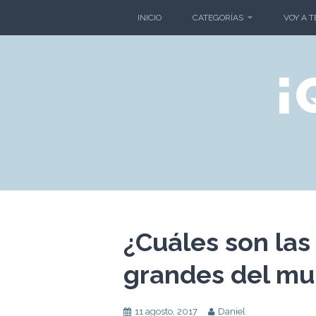
Skip
INICIO
CATEGORÍAS
VOY A 
to
content
¡
¿Cuáles son la
grandes del m
11 agosto, 2017
Daniel