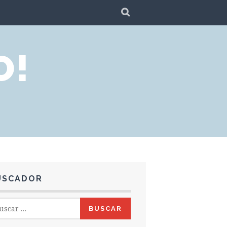
SEARCH
O!
USCADOR
car: