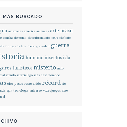
O MÁS BUSCADO
gua
arte
brasil
amazonas
américa
animales
e
concha
demonio
descubrimiento
eeuu
elefante
guerra
ella
fotografía
fria
fruta
gravedad
istoria
humano
insectos
isla
misterio
ares turísticos
mito
ial
mundo
murciélago
más
nasa
nombre
récord
ato
olor
paseo
reino unido
río
unda
sgm
tecnologia
universo
videojuegos
vino
bol
RCHIVO