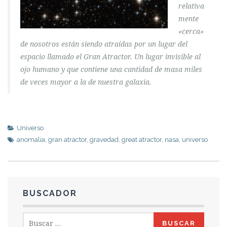
relativa
mente
«cerca»
de nosotros están siendo atraídas por un lugar del
espacio llamado el Gran Atractor. Un lugar invisible al
ojo humano y que contiene una cantidad de masa miles
de veces mayor a la de nuestra galaxia.
Universo
anomalia
,
gran atractor
,
gravedad
,
great atractor
,
nasa
,
universo
BUSCADOR
Buscar: