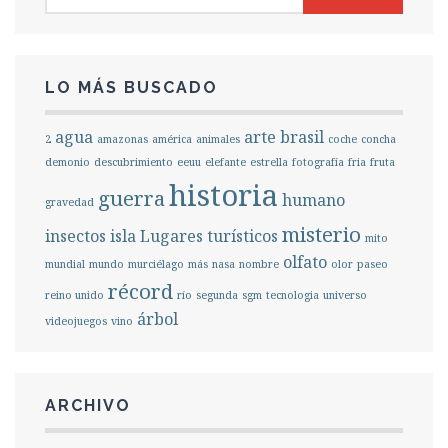
LO MÁS BUSCADO
agua
arte
brasil
2
amazonas
américa
animales
coche
concha
demonio
descubrimiento
eeuu
elefante
estrella
fotografía
fria
fruta
historia
guerra
humano
gravedad
misterio
insectos
isla
Lugares turísticos
mito
olfato
mundial
mundo
murciélago
más
nasa
nombre
olor
paseo
récord
reino unido
río
segunda
sgm
tecnologia
universo
árbol
videojuegos
vino
ARCHIVO