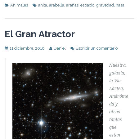
Animales
anita
,
arabella
,
arañas
,
espacio
,
gravedad
,
nasa
El Gran Atractor
11 diciembre, 2016
Daniel
Escribir un comentario
Nuestra
galaxia,
la Vía
Láctea,
Andróme
da y
otras
tantas
que
estan