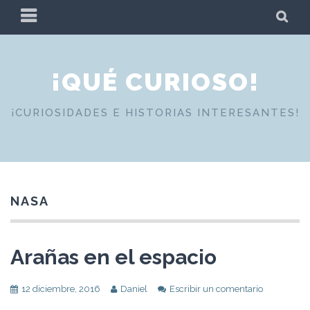
Skip
PRIMARY
SE
to
MENU
content
¡QUÉ CURIOSO!
¡CURIOSIDADES E HISTORIAS INTERESANTES!
NASA
Arañas en el espacio
12 diciembre, 2016
Daniel
Escribir un comentario