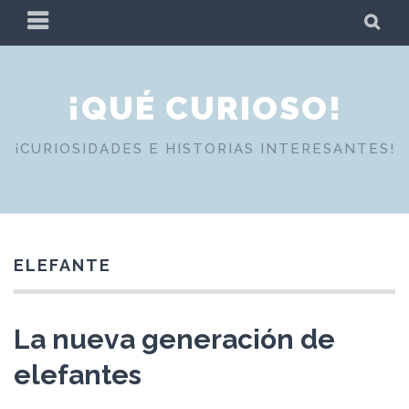
Skip
PRIMARY
SE
to
MENU
content
¡QUÉ CURIOSO!
¡CURIOSIDADES E HISTORIAS INTERESANTES!
ELEFANTE
La nueva generación de
elefantes