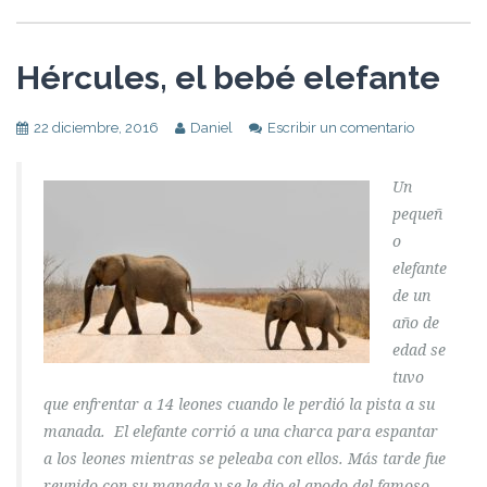
Hércules, el bebé elefante
22 diciembre, 2016
Daniel
Escribir un comentario
Un
pequeñ
o
elefante
de un
año de
edad se
tuvo
que enfrentar a 14 leones cuando le perdió la pista a su
manada. El elefante corrió a una charca para espantar
a los leones mientras se peleaba con ellos. Más tarde fue
reunido con su manada y se le dio el apodo del famoso