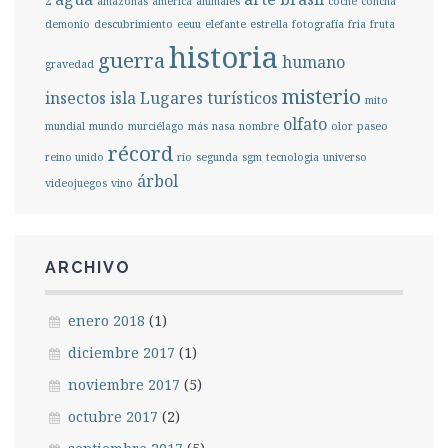
2
amazonas
américa
animales
coche
concha
demonio
descubrimiento
eeuu
elefante
estrella
fotografía
fria
fruta
historia
guerra
humano
gravedad
misterio
insectos
isla
Lugares turísticos
mito
olfato
mundial
mundo
murciélago
más
nasa
nombre
olor
paseo
récord
reino unido
río
segunda
sgm
tecnologia
universo
árbol
videojuegos
vino
ARCHIVO
enero 2018
(1)
diciembre 2017
(1)
noviembre 2017
(5)
octubre 2017
(2)