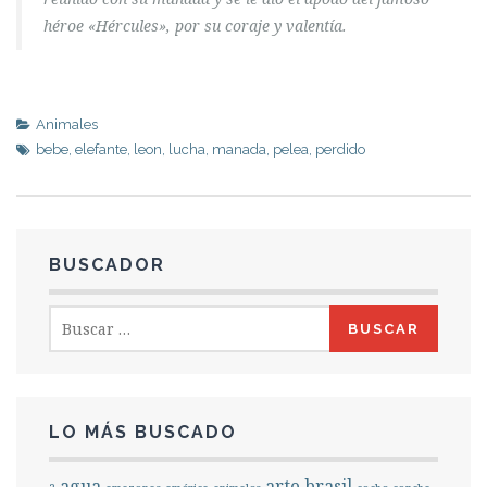
héroe «Hércules», por su coraje y valentía.
Animales
bebe
,
elefante
,
leon
,
lucha
,
manada
,
pelea
,
perdido
BUSCADOR
Buscar:
LO MÁS BUSCADO
agua
arte
brasil