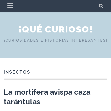
Skip
PRIMARY
SE
to
MENU
content
¡QUÉ CURIOSO!
¡CURIOSIDADES E HISTORIAS INTERESANTES!
INSECTOS
La mortífera avispa caza
tarántulas