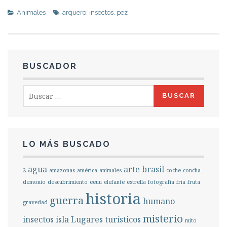
Animales
arquero
,
insectos
,
pez
BUSCADOR
Buscar:
LO MÁS BUSCADO
agua
arte
brasil
2
amazonas
américa
animales
coche
concha
demonio
descubrimiento
eeuu
elefante
estrella
fotografía
fria
fruta
historia
guerra
humano
gravedad
misterio
insectos
isla
Lugares turísticos
mito