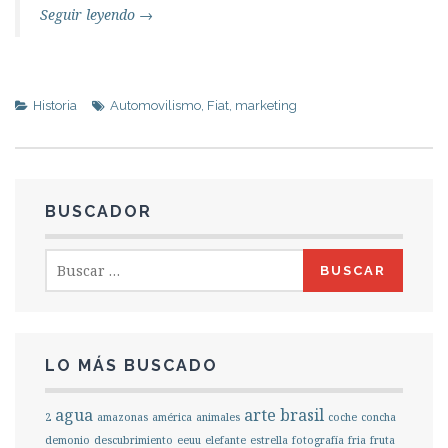
Seguir leyendo
→
Historia
Automovilismo
,
Fiat
,
marketing
BUSCADOR
Buscar:
LO MÁS BUSCADO
agua
arte
brasil
2
amazonas
américa
animales
coche
concha
demonio
descubrimiento
eeuu
elefante
estrella
fotografía
fria
fruta