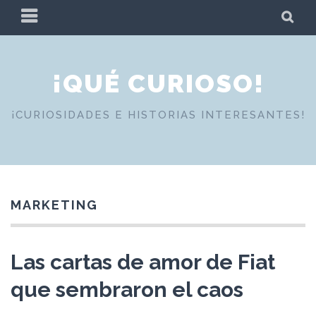
Skip
PRIMARY
SE
to
MENU
content
¡QUÉ CURIOSO!
¡CURIOSIDADES E HISTORIAS INTERESANTES!
MARKETING
Las cartas de amor de Fiat
que sembraron el caos