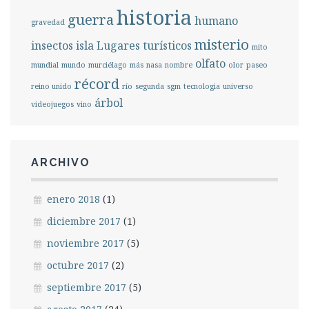
historia
guerra
humano
gravedad
misterio
insectos
isla
Lugares turísticos
mito
olfato
mundial
mundo
murciélago
más
nasa
nombre
olor
paseo
récord
reino unido
río
segunda
sgm
tecnologia
universo
árbol
videojuegos
vino
ARCHIVO
enero 2018
(1)
diciembre 2017
(1)
noviembre 2017
(5)
octubre 2017
(2)
septiembre 2017
(5)