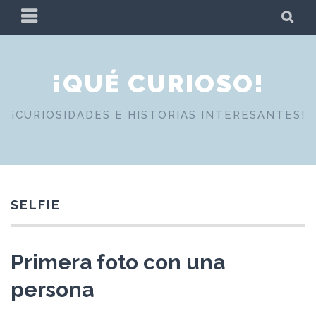
Skip
PRIMARY
SE
to
MENU
content
¡QUÉ CURIOSO!
¡CURIOSIDADES E HISTORIAS INTERESANTES!
SELFIE
Primera foto con una
persona