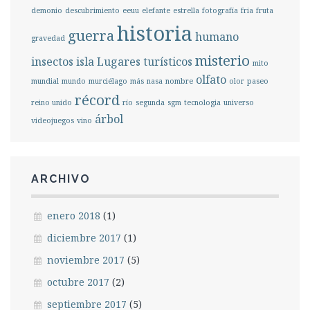
demonio
descubrimiento
eeuu
elefante
estrella
fotografía
fria
fruta
historia
guerra
humano
gravedad
misterio
insectos
isla
Lugares turísticos
mito
olfato
mundial
mundo
murciélago
más
nasa
nombre
olor
paseo
récord
reino unido
río
segunda
sgm
tecnologia
universo
árbol
videojuegos
vino
ARCHIVO
enero 2018
(1)
diciembre 2017
(1)
noviembre 2017
(5)
octubre 2017
(2)
septiembre 2017
(5)