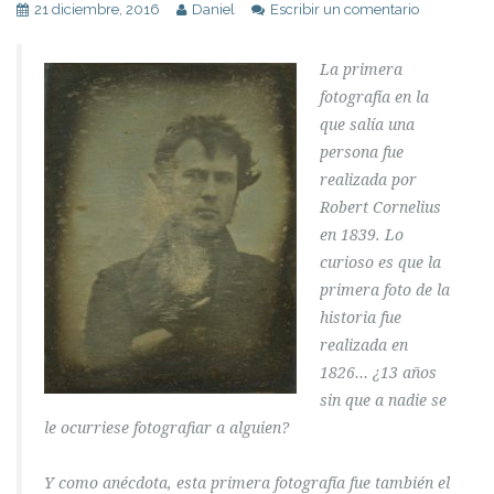
21 diciembre, 2016
Daniel
Escribir un comentario
La primera
fotografía en la
que salía una
persona fue
realizada por
Robert Cornelius
en 1839. Lo
curioso es que la
primera foto de la
historia fue
realizada en
1826… ¿13 años
sin que a nadie se
le ocurriese fotografiar a alguien?
Y como anécdota, esta primera fotografía fue también el