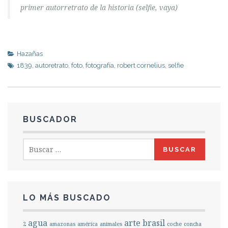
primer autorretrato de la historia (selfie, vaya)
Hazañas
1839
,
autoretrato
,
foto
,
fotografía
,
robert cornelius
,
selfie
BUSCADOR
Buscar:
LO MÁS BUSCADO
agua
arte
brasil
2
amazonas
américa
animales
coche
concha