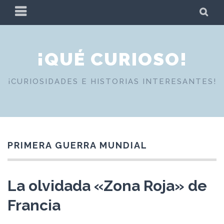
Skip
PRIMARY
SE
to
MENU
content
¡QUÉ CURIOSO!
¡CURIOSIDADES E HISTORIAS INTERESANTES!
PRIMERA GUERRA MUNDIAL
La olvidada «Zona Roja» de
Francia