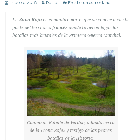
12 enero, 2018
Daniel
Escribir un comentario
La
Zona Roja
es el nombre por el que se conoce a cierta
parte del territorio francés donde tuvieron lugar las
batallas más brutales de la Primera Guerra Mundial.
Campo de Batalla de Verdún, situado cerca
de la «Zona Roja» y testigo de las peores
batallas de la Historia.