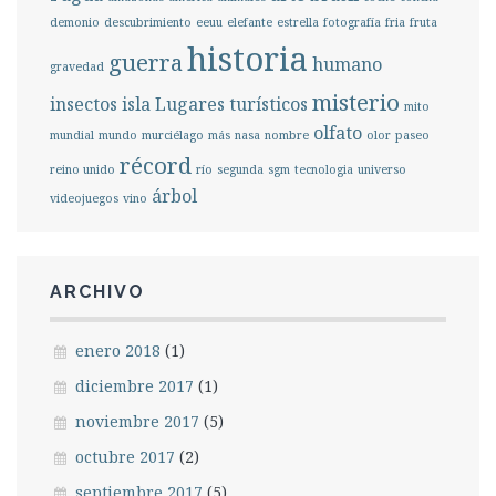
demonio
descubrimiento
eeuu
elefante
estrella
fotografía
fria
fruta
historia
guerra
humano
gravedad
misterio
insectos
isla
Lugares turísticos
mito
olfato
mundial
mundo
murciélago
más
nasa
nombre
olor
paseo
récord
reino unido
río
segunda
sgm
tecnologia
universo
árbol
videojuegos
vino
ARCHIVO
enero 2018
(1)
diciembre 2017
(1)
noviembre 2017
(5)
octubre 2017
(2)
septiembre 2017
(5)