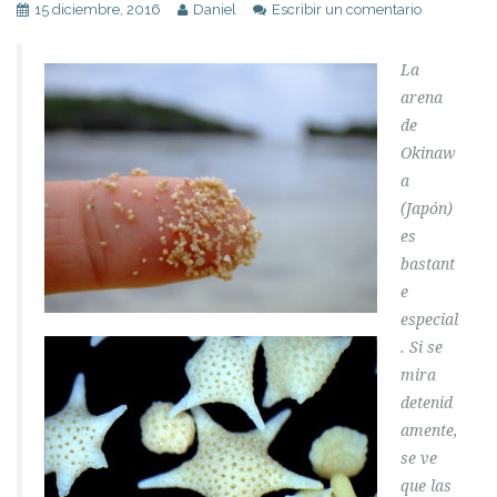
15 diciembre, 2016
Daniel
Escribir un comentario
La
arena
de
Okinaw
a
(Japón)
es
bastant
e
especial
. Si se
mira
detenid
amente,
se ve
que las