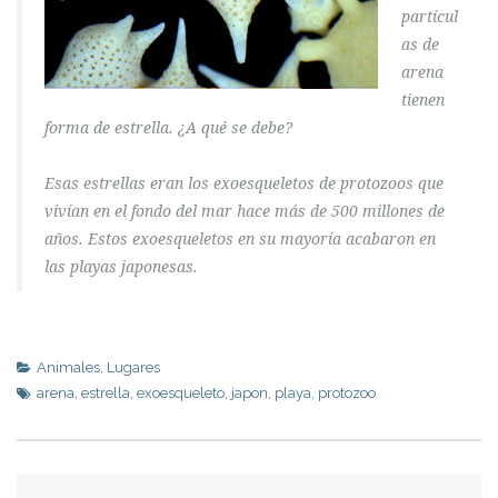
partícul
as de
arena
tienen
forma de estrella. ¿A qué se debe?
Esas estrellas eran los exoesqueletos de protozoos que
vivían en el fondo del mar hace más de 500 millones de
años. Estos exoesqueletos en su mayoría acabaron en
las playas japonesas.
Animales
,
Lugares
arena
,
estrella
,
exoesqueleto
,
japon
,
playa
,
protozoo