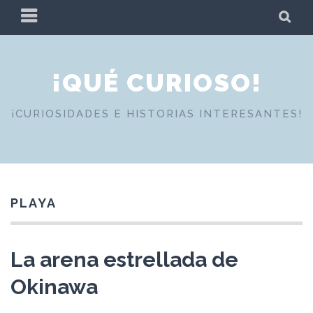
Skip
PRIMARY
SE
to
MENU
content
¡QUÉ CURIOSO!
¡CURIOSIDADES E HISTORIAS INTERESANTES!
PLAYA
La arena estrellada de
Okinawa