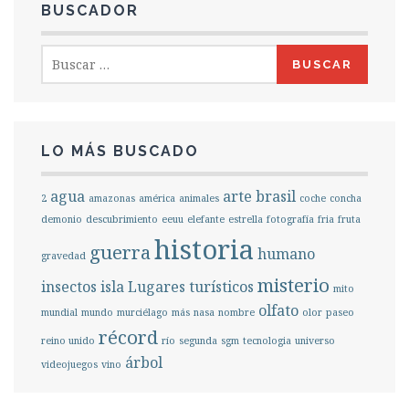
BUSCADOR
Buscar:
LO MÁS BUSCADO
agua
arte
brasil
2
amazonas
américa
animales
coche
concha
demonio
descubrimiento
eeuu
elefante
estrella
fotografía
fria
fruta
historia
guerra
humano
gravedad
misterio
insectos
isla
Lugares turísticos
mito
olfato
mundial
mundo
murciélago
más
nasa
nombre
olor
paseo
récord
reino unido
río
segunda
sgm
tecnologia
universo
árbol
videojuegos
vino