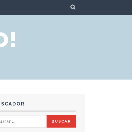
SEARCH
O!
USCADOR
car: