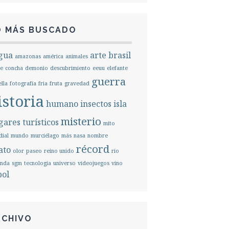
O MÁS BUSCADO
gua
arte
brasil
amazonas
américa
animales
e
concha
demonio
descubrimiento
eeuu
elefante
guerra
ella
fotografía
fria
fruta
gravedad
istoria
humano
insectos
isla
misterio
ares turísticos
mito
ial
mundo
murciélago
más
nasa
nombre
récord
ato
olor
paseo
reino unido
río
unda
sgm
tecnologia
universo
videojuegos
vino
bol
RCHIVO