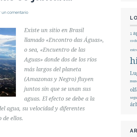
r un comentario
L
Existe un sitio en Brasil
a
2
llamado «
Encontro das Águas»,
coch
o sea, «Encuentro de las
estr
h
Aguas» donde dos de los ríos
más largos del planeta
Lug
(Amazonas y Negro) fluyen
mund
juntos sin que se unan sus
olf
aguas. El efecto se debe a la
seg
ár
el agua, su velocidad y diferentes
 de ellos.
A