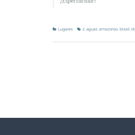
¡Espectacular!
Lugares
2
,
aguas
,
amazonas
,
brasil
,
d