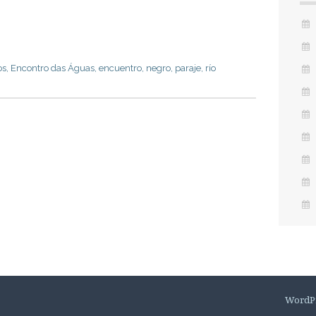
os
,
Encontro das Águas
,
encuentro
,
negro
,
paraje
,
río
WordP