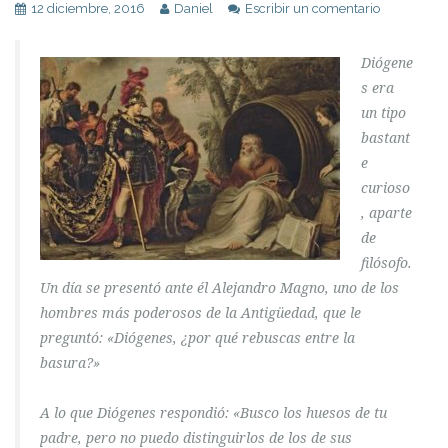
12 diciembre, 2016
Daniel
Escribir un comentario
Diógene
s era
un tipo
bastant
e
curioso
, aparte
de
filósofo.
Un día se presentó ante él Alejandro Magno, uno de los
hombres más poderosos de la Antigüedad, que le
preguntó: «Diógenes, ¿por qué rebuscas entre la
basura?»
A lo que Diógenes respondió: «Busco los huesos de tu
padre, pero no puedo distinguirlos de los de sus