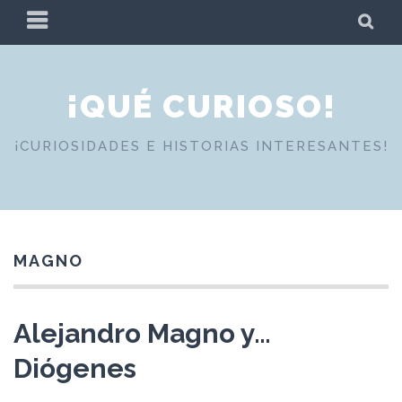
Skip
PRIMARY
SE
to
MENU
content
¡QUÉ CURIOSO!
¡CURIOSIDADES E HISTORIAS INTERESANTES!
MAGNO
Alejandro Magno y…
Diógenes