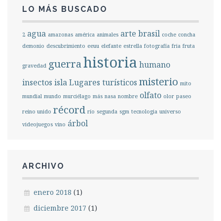
LO MÁS BUSCADO
agua
arte
brasil
2
amazonas
américa
animales
coche
concha
demonio
descubrimiento
eeuu
elefante
estrella
fotografía
fria
fruta
historia
guerra
humano
gravedad
misterio
insectos
isla
Lugares turísticos
mito
olfato
mundial
mundo
murciélago
más
nasa
nombre
olor
paseo
récord
reino unido
río
segunda
sgm
tecnologia
universo
árbol
videojuegos
vino
ARCHIVO
enero 2018
(1)
diciembre 2017
(1)