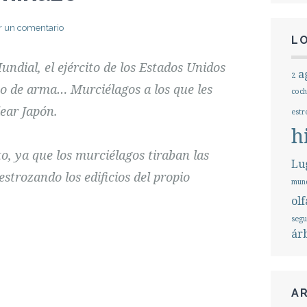
ir un comentario
L
dial, el ejército de los Estados Unidos
a
2
o de arma… Murciélagos a los que les
coch
ear Japón.
estr
h
o, ya que los murciélagos tiraban las
Lug
strozando los edificios del propio
mund
olf
seg
ár
A