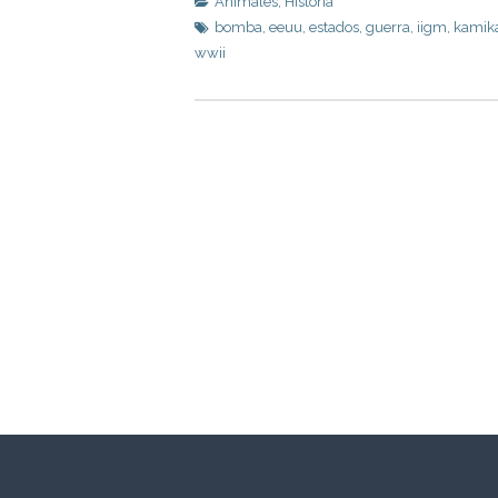
Animales
,
Historia
bomba
,
eeuu
,
estados
,
guerra
,
iigm
,
kamik
wwii