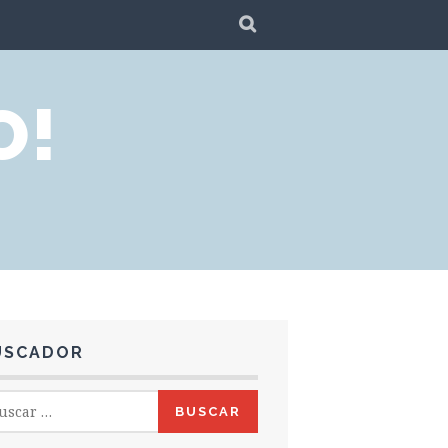
SEARCH
O!
USCADOR
car: