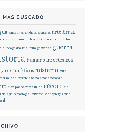
O MÁS BUSCADO
gua
arte
brasil
amazonas
américa
animales
e
concha
demonio
descubrimiento
eeuu
elefante
guerra
ella
fotografía
fria
fruta
gravedad
istoria
humano
insectos
isla
misterio
ares turísticos
mito
ial
mundo
murciélago
más
nasa
nombre
récord
ato
olor
paseo
reino unido
río
unda
sgm
tecnologia
universo
videojuegos
vino
bol
RCHIVO