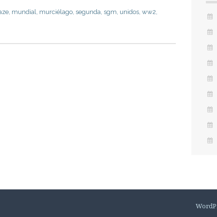
aze
,
mundial
,
murciélago
,
segunda
,
sgm
,
unidos
,
ww2
,
WordP