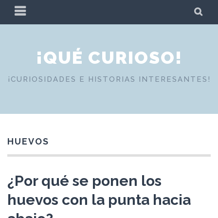
Skip
PRIMARY
SE
to
MENU
content
¡QUÉ CURIOSO!
¡CURIOSIDADES E HISTORIAS INTERESANTES!
HUEVOS
¿Por qué se ponen los
huevos con la punta hacia