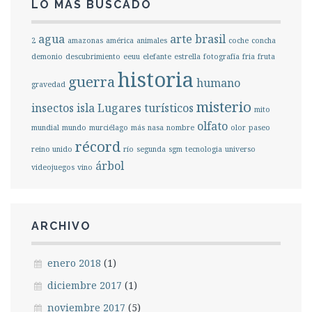
LO MÁS BUSCADO
agua
arte
brasil
2
amazonas
américa
animales
coche
concha
demonio
descubrimiento
eeuu
elefante
estrella
fotografía
fria
fruta
historia
guerra
humano
gravedad
misterio
insectos
isla
Lugares turísticos
mito
olfato
mundial
mundo
murciélago
más
nasa
nombre
olor
paseo
récord
reino unido
río
segunda
sgm
tecnologia
universo
árbol
videojuegos
vino
ARCHIVO
enero 2018
(1)
diciembre 2017
(1)
noviembre 2017
(5)