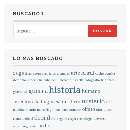
BUSCADOR
Buscar:
LO MÁS BUSCADO
agua
arte
brasil
2
amazonas
américa
animales
coche
concha
demonio
descubrimiento
eeuu
elefante
estrella
fotografía
fria
fruta
historia
guerra
humano
gravedad
misterio
insectos
isla
Lugares turísticos
mito
olfato
mundial
mundo
murciélago
más
nasa
nombre
olor
paseo
récord
reino unido
río
segunda
sgm
tecnologia
universo
árbol
videojuegos
vino