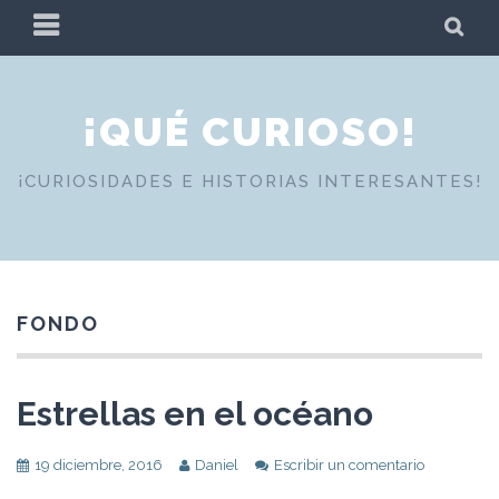
Skip
PRIMARY
SE
to
MENU
content
¡QUÉ CURIOSO!
¡CURIOSIDADES E HISTORIAS INTERESANTES!
FONDO
Estrellas en el océano
19 diciembre, 2016
Daniel
Escribir un comentario