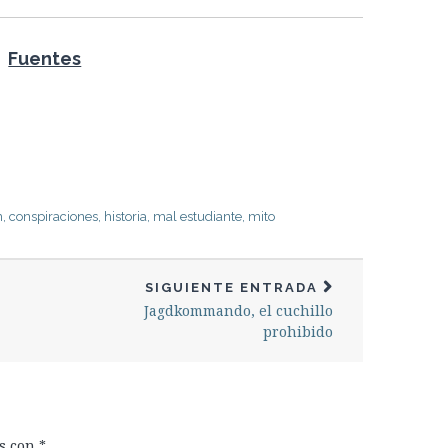
Fuentes
n
,
conspiraciones
,
historia
,
mal estudiante
,
mito
SIGUIENTE ENTRADA
Jagdkommando, el cuchillo
prohibido
os con
*