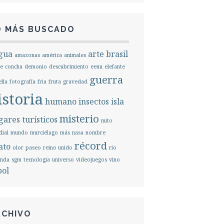
O MÁS BUSCADO
gua
arte
brasil
amazonas
américa
animales
e
concha
demonio
descubrimiento
eeuu
elefante
guerra
ella
fotografía
fria
fruta
gravedad
istoria
humano
insectos
isla
misterio
ares turísticos
mito
ial
mundo
murciélago
más
nasa
nombre
récord
ato
olor
paseo
reino unido
río
unda
sgm
tecnologia
universo
videojuegos
vino
bol
RCHIVO