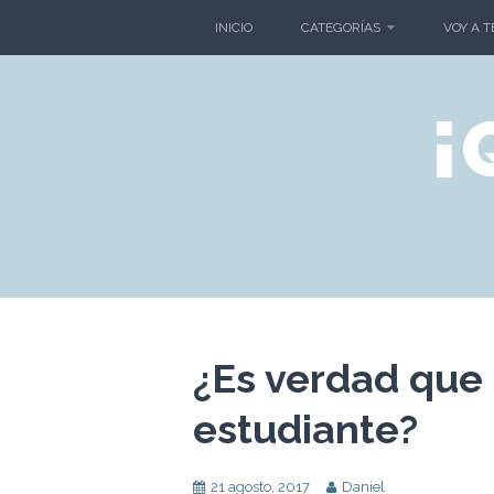
Skip
INICIO
CATEGORÍAS
VOY A 
to
content
¡
¿Es verdad que 
estudiante?
21 agosto, 2017
Daniel