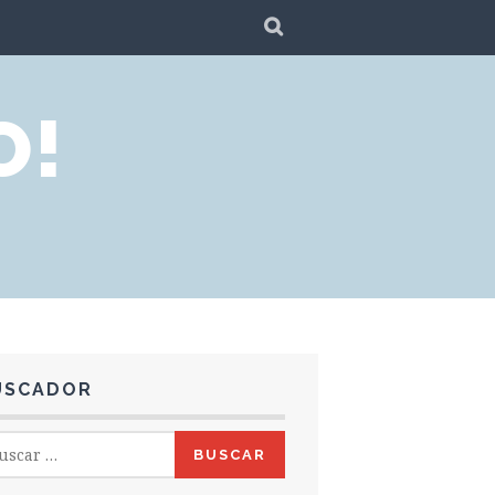
SEARCH
O!
USCADOR
car: