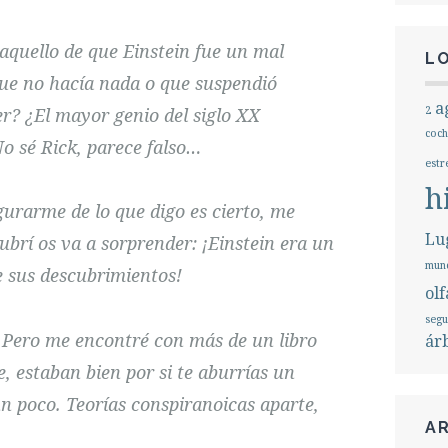
aquello de que Einstein fue un mal
L
que no hacía nada o que suspendió
a
r? ¿El mayor genio del siglo XX
2
coch
 sé Rick, parece falso…
estr
h
urarme de lo que digo es cierto, me
Lug
ubrí os va a sorprender: ¡Einstein era un
mund
e sus descubrimientos!
olf
seg
 Pero me encontré con más de un libro
ár
 estaban bien por si te aburrías un
un poco. Teorías conspiranoicas aparte,
A